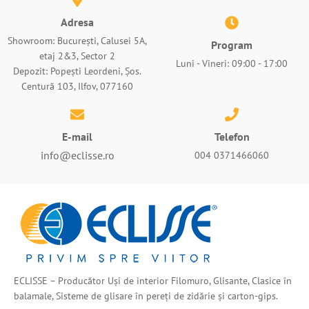
Adresa
Showroom: București, Calusei 5A,
Program
etaj 2&3, Sector 2
Luni - Vineri: 09:00 - 17:00
Depozit: Popești Leordeni, Șos.
Centură 103, Ilfov, 077160
E-mail
Telefon
info@eclisse.ro
004 0371466060
ECLISSE – Producător Uși de interior Filomuro, Glisante, Clasice în
balamale, Sisteme de glisare în pereți de zidărie și carton-gips.