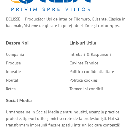
ECLISSE – Producător Uși de interior Filomuro, Glisante, Clasice în
balamale, Sisteme de glisare în pereți de zidărie și carton-gips.
Despre Noi
Link-uri Utile
Compania
Intrebari & Raspunsuri
Produse
Cuvinte Tehnice
Inovatie
Politica confidentialitate
Noutati
Politica cookies
Retea
Termeni si conditii
Social Media
Urmărește-ne în Social Media pentru noutăți, exemple practice,
proiecte, tips-uri utile și mici secrete de la profesioniști. Hai să
transformăm împreună fiecare spațiu într-un loc care contează!