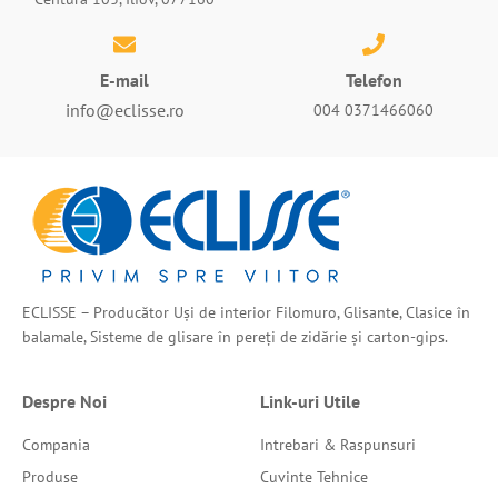
E-mail
Telefon
info@eclisse.ro
004 0371466060
ECLISSE – Producător Uși de interior Filomuro, Glisante, Clasice în
balamale, Sisteme de glisare în pereți de zidărie și carton-gips.
Despre Noi
Link-uri Utile
Compania
Intrebari & Raspunsuri
Produse
Cuvinte Tehnice