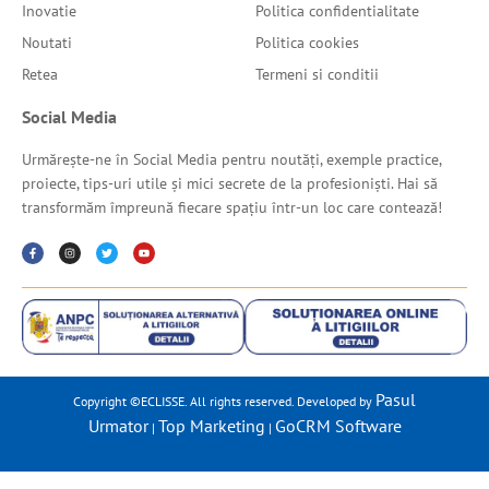
Inovatie
Politica confidentialitate
Noutati
Politica cookies
Retea
Termeni si conditii
Social Media
Urmărește-ne în Social Media pentru noutăți, exemple practice,
proiecte, tips-uri utile și mici secrete de la profesioniști. Hai să
transformăm împreună fiecare spațiu într-un loc care contează!
Pasul
Copyright ©ECLISSE. All rights reserved. Developed by
Urmator
Top Marketing
GoCRM Software
|
|