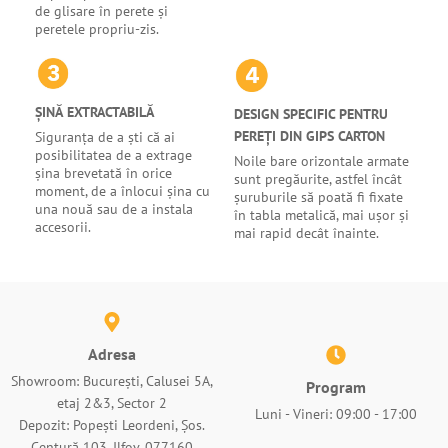
de glisare în perete și
peretele propriu-zis.
ȘINĂ EXTRACTABILĂ
DESIGN SPECIFIC PENTRU
PEREȚI DIN GIPS CARTON
Siguranța de a ști că ai
posibilitatea de a extrage
Noile bare orizontale armate
șina brevetată în orice
sunt pregăurite, astfel încât
moment, de a înlocui șina cu
șuruburile să poată fi fixate
una nouă sau de a instala
în tabla metalică, mai ușor și
accesorii.
mai rapid decât înainte.
Adresa
Showroom: București, Calusei 5A,
Program
etaj 2&3, Sector 2
Luni - Vineri: 09:00 - 17:00
Depozit: Popești Leordeni, Șos.
Centură 103, Ilfov, 077160