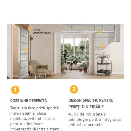
DESIGN SPECIFIC PENTRU
COEZIUNE PERFECTĂ
PEREȚI DIN ZIDĂRIE
Tencuiala face priză sporită
între sistem și plasa
41 kg de robustețe și
moletată, evitând fisurile,
tehnologie pentru integrarea
pentru o îmbinare
unitară cu peretele
imperceptibilă între sistemul