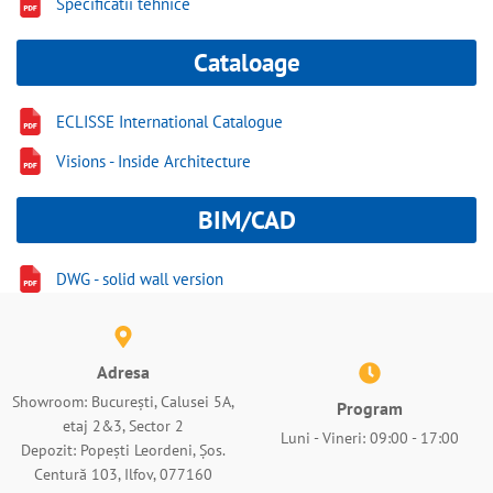
Specificatii tehnice
Cataloage
ECLISSE International Catalogue
Visions - Inside Architecture
BIM/CAD
DWG - solid wall version
Adresa
Showroom: București, Calusei 5A,
Program
etaj 2&3, Sector 2
Luni - Vineri: 09:00 - 17:00
Depozit: Popești Leordeni, Șos.
Centură 103, Ilfov, 077160