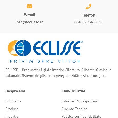
E-mail
Telefon
info@eclisse.ro
004 0371466060
ECLISSE – Producător Uși de interior Filomuro, Glisante, Clasice în
balamale, Sisteme de glisare în pereți de zidărie și carton-gips.
Despre Noi
Link-uri Utile
Compania
Intrebari & Raspunsuri
Produse
Cuvinte Tehnice
Inovatie
Politica confidentialitate