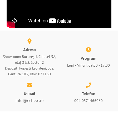
Adresa
Showroom: București, Calusei 5A,
Program
etaj 2&3, Sector 2
Luni - Vineri: 09:00 - 17:00
Depozit: Popești Leordeni, Șos.
Centură 103, Ilfov, 077160
E-mail
Telefon
info@eclisse.ro
004 0371466060