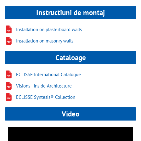
Instructiuni de montaj
Installation on plasterboard walls
Installation on masonry walls
Cataloage
ECLISSE International Catalogue
Visions - Inside Architecture
ECLISSE Syntesis® Collection
Video