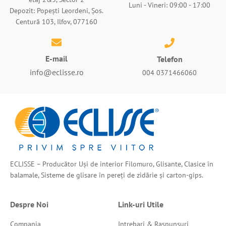
Luni - Vineri: 09:00 - 17:00
Depozit: Popești Leordeni, Șos.
Centură 103, Ilfov, 077160
E-mail
Telefon
info@eclisse.ro
004 0371466060
ECLISSE – Producător Uși de interior Filomuro, Glisante, Clasice în
balamale, Sisteme de glisare în pereți de zidărie și carton-gips.
Despre Noi
Link-uri Utile
Compania
Intrebari & Raspunsuri