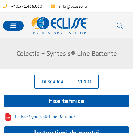
+40.371.466.060
info@eclisse.ro
Colectia – Syntesis® Line Battente
DESCARCA
VIDEO
Fise tehnice
Eclisse Syntesis® Line Battente
Instructiuni de montaj