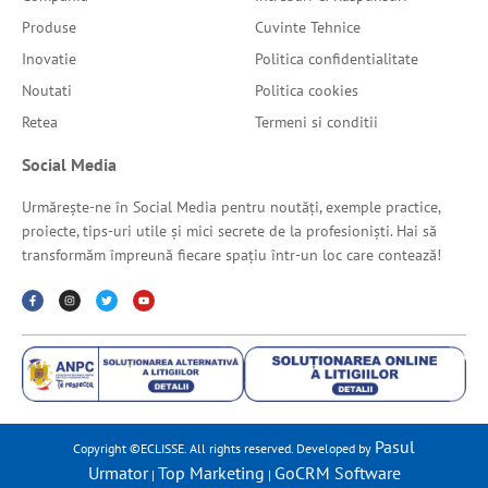
Produse
Cuvinte Tehnice
Inovatie
Politica confidentialitate
Noutati
Politica cookies
Retea
Termeni si conditii
Social Media
Urmărește-ne în Social Media pentru noutăți, exemple practice,
proiecte, tips-uri utile și mici secrete de la profesioniști. Hai să
transformăm împreună fiecare spațiu într-un loc care contează!
Pasul
Copyright ©ECLISSE. All rights reserved. Developed by
Urmator
Top Marketing
GoCRM Software
|
|