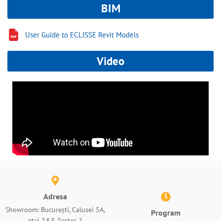
BIM
User Guide to ECLISSE Revit Models
Video
Adresa
Showroom: București, Calusei 5A,
Program
etaj 2&3, Sector 2