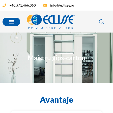
+40.371.466.060
info@eclisse.ro
Maistru gips-carton
Avantaje