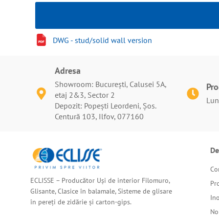
DWG - stud/solid wall version
Adresa
Showroom: București, Calusei 5A,
Pr
etaj 2&3, Sector 2
Luni
Depozit: Popești Leordeni, Șos.
Centură 103, Ilfov, 077160
De
Co
ECLISSE – Producător Uși de interior Filomuro,
Pr
Glisante, Clasice în balamale, Sisteme de glisare
In
în pereți de zidărie și carton-gips.
No