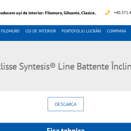
+40.371.
oducem uși de interior: Filomuro, Glisante, Clasice.
I FILOMURO
UȘI DE INTERIOR
PORTOFOLIU LUCRĂRI
COMPANIA
lisse Syntesis® Line Battente Încli
DESCARCA
Fisa tehnica