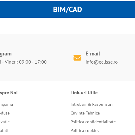
BIM/CAD
ogram
E-mail
 - Vineri: 09:00 - 17:00
info@eclisse.ro
spre Noi
Link-uri Utile
mpania
Intrebari & Raspunsuri
oduse
Cuvinte Tehnice
ovatie
Politica confidentialitate
utati
Politica cookies