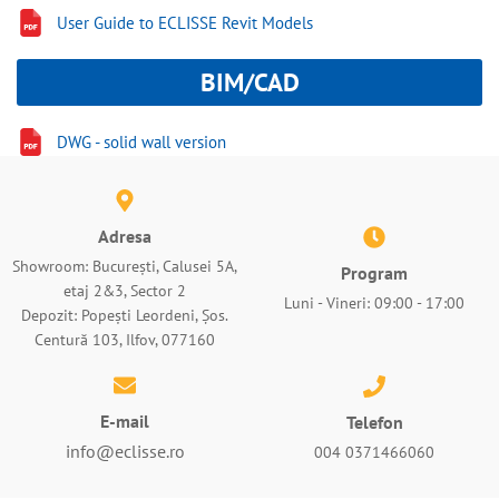
User Guide to ECLISSE Revit Models
BIM/CAD
DWG - solid wall version
Adresa
Showroom: București, Calusei 5A,
Program
etaj 2&3, Sector 2
Luni - Vineri: 09:00 - 17:00
Depozit: Popești Leordeni, Șos.
Centură 103, Ilfov, 077160
E-mail
Telefon
info@eclisse.ro
004 0371466060