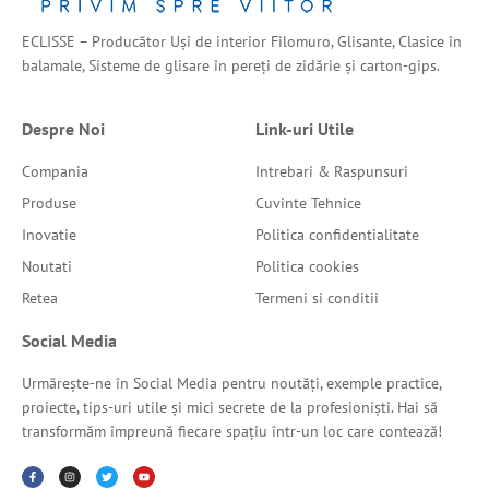
ECLISSE – Producător Uși de interior Filomuro, Glisante, Clasice în
balamale, Sisteme de glisare în pereți de zidărie și carton-gips.
Despre Noi
Link-uri Utile
Compania
Intrebari & Raspunsuri
Produse
Cuvinte Tehnice
Inovatie
Politica confidentialitate
Noutati
Politica cookies
Retea
Termeni si conditii
Social Media
Urmărește-ne în Social Media pentru noutăți, exemple practice,
proiecte, tips-uri utile și mici secrete de la profesioniști. Hai să
transformăm împreună fiecare spațiu într-un loc care contează!