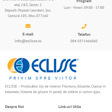
Program
etaj 2&3, Sector 2
Luni - Vineri: 09:00 - 17:00
Depozit: Popești Leordeni, Șos.
Centură 103, Ilfov, 077160
E-mail
Telefon
info@eclisse.ro
004 0371466060
ECLISSE – Producător Uși de interior Filomuro, Glisante, Clasice în
balamale, Sisteme de glisare în pereți de zidărie și carton-gips.
Despre Noi
Link-uri Utile