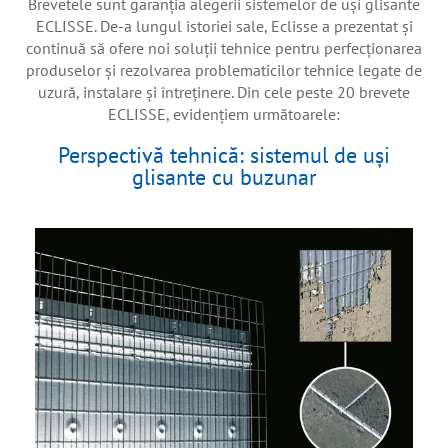
Brevetele sunt garanţia alegerii sistemelor de uși glisante
ECLISSE. De-a lungul istoriei sale, Eclisse a prezentat și
continuă să ofere noi soluții tehnice pentru perfecționarea
produselor și rezolvarea problematicilor tehnice legate de
uzură, instalare și întreținere. Din cele peste 20 brevete
ECLISSE, evidențiem următoarele:
Perspectivă tehnică: sistemul de uși
glisante cu buzunar