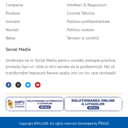
Compania
Intrebari & Raspunsuri
Produse
Cuvinte Tehnice
Inovatie
Politica confidentialitate
Noutati
Politica cookies
Retea
Termeni si conditii
Social Media
Urmărește-ne în Social Media pentru noutăți, exemple practice,
proiecte, tips-uri utile și mici secrete de la profesioniști. Hai să
transformăm împreună fiecare spațiu într-un loc care contează!
Pasul
Copyright ©ECLISSE. All rights reserved. Developed by