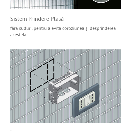
Sistem Prindere Plasă
fără suduri, pentru a evita coroziunea și desprinderea
acesteia.