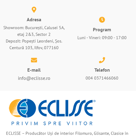
Adresa
Showroom: București, Calusei 5A,
Program
etaj 2&3, Sector 2
Luni - Vineri: 09:00 - 17:00
Depozit: Popești Leordeni, Șos.
Centură 103, Ilfov, 077160
E-mail
Telefon
info@eclisse.ro
004 0371466060
ECLISSE – Producător Uși de interior Filomuro, Glisante, Clasice în