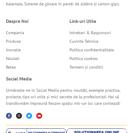
balamale, Sisteme de glisare în pereți de zidărie și carton-gips.
Despre Noi
Link-uri Utile
Compania
Intrebari & Raspunsuri
Produse
Cuvinte Tehnice
Inovatie
Politica confidentialitate
Noutati
Politica cookies
Retea
Termeni si conditii
Social Media
Urmărește-ne în Social Media pentru noutăți, exemple practice,
proiecte, tips-uri utile și mici secrete de la profesioniști. Hai să
transformăm împreună fiecare spațiu într-un loc care contează!