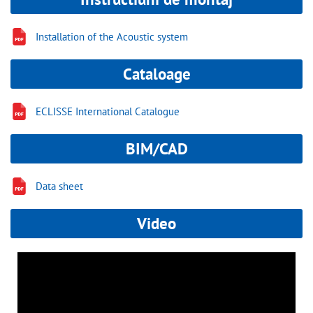
Installation of the Acoustic system
Cataloage
ECLISSE International Catalogue
BIM/CAD
Data sheet
Video