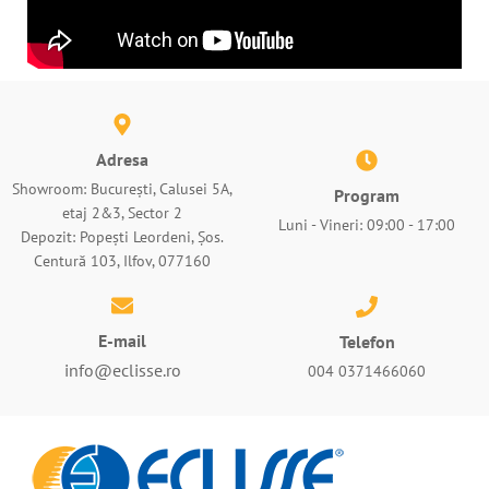
Adresa
Showroom: București, Calusei 5A,
Program
etaj 2&3, Sector 2
Luni - Vineri: 09:00 - 17:00
Depozit: Popești Leordeni, Șos.
Centură 103, Ilfov, 077160
E-mail
Telefon
info@eclisse.ro
004 0371466060