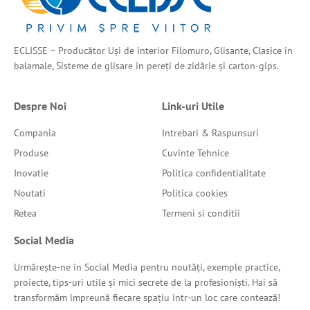
ECLISSE – Producător Uși de interior Filomuro, Glisante, Clasice în
balamale, Sisteme de glisare în pereți de zidărie și carton-gips.
Despre Noi
Link-uri Utile
Compania
Intrebari & Raspunsuri
Produse
Cuvinte Tehnice
Inovatie
Politica confidentialitate
Noutati
Politica cookies
Retea
Termeni si conditii
Social Media
Urmărește-ne în Social Media pentru noutăți, exemple practice,
proiecte, tips-uri utile și mici secrete de la profesioniști. Hai să
transformăm împreună fiecare spațiu într-un loc care contează!