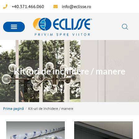
+40.371.466.060
info@eclisse.ro
Kit-uri de inchidere / manere
Prima pagină
/
Kit-uri de inchidere / manere