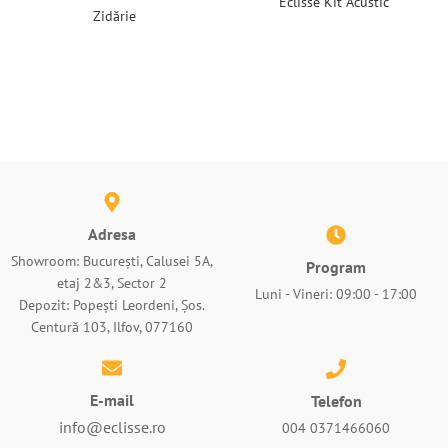
Eclisse Kit Acustic
Zidărie
Adresa
Showroom: București, Calusei 5A,
Program
etaj 2&3, Sector 2
Luni - Vineri: 09:00 - 17:00
Depozit: Popești Leordeni, Șos.
Centură 103, Ilfov, 077160
E-mail
Telefon
info@eclisse.ro
004 0371466060