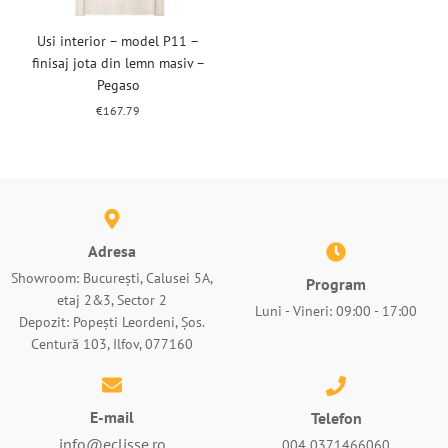
Usi interior – model P11 –
finisaj jota din lemn masiv –
Pegaso
€
167.79
Adresa
Showroom: București, Calusei 5A,
Program
etaj 2&3, Sector 2
Luni - Vineri: 09:00 - 17:00
Depozit: Popești Leordeni, Șos.
Centură 103, Ilfov, 077160
E-mail
Telefon
info@eclisse.ro
004 0371466060