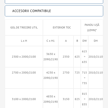
ACCESORII COMPATIBILE
PANOU UŞĂ
GOL DE TRECERE UTIL
EXTERIOR TOC
(LEMN)*
L x H
C x H1
A
B
DW
DH
615
3630 x
2300 x 2000/2100
2350
625
÷
2010/2110
2090/2190
635
2700 x 2000/2100
4230 x
2750
725
715
2010/2110
2090/2190
÷
735
815
4830 x
3100 x 2000/2100
3150
825
÷
2010/2110
2090/2190
835