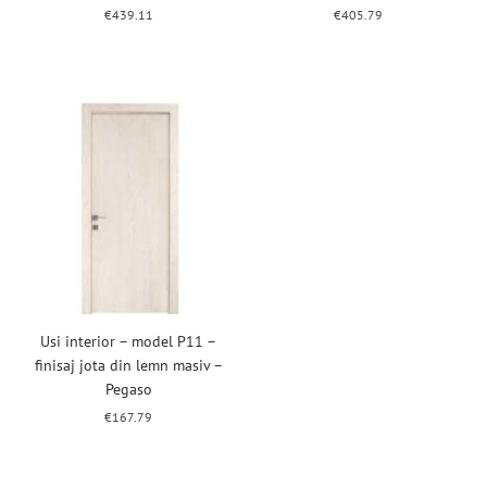
€
439.11
€
405.79
Usi interior – model P11 –
finisaj jota din lemn masiv –
Pegaso
€
167.79