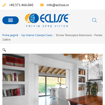
+40.371.466.060
info@eclisse.ro
Prima pagină
/
Uși interior Colecția Clasic
/
Eclisse Telescopica Estensione – Perete
Zidărie
🔍