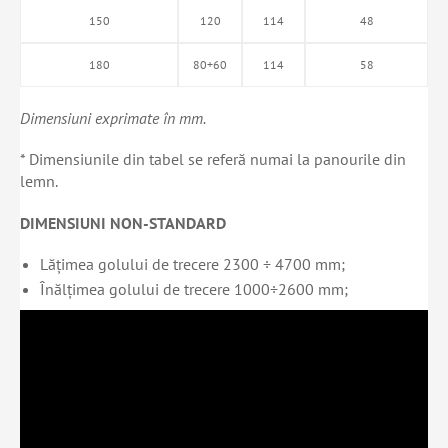
150
120
114
48
180
80+60
114
58
Dimensiuni exprimate în mm.
* Dimensiunile din tabel se referă numai la panourile din
lemn.
DIMENSIUNI NON-STANDARD
Lățimea golului de trecere 2300 ÷ 4700 mm;
Înălțimea golului de trecere 1000÷2600 mm;