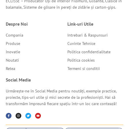
ECLISSE – Producător Uși de interior Filomuro, Glisante, Clasice în
balamale, Sisteme de glisare în pereți de zidărie și carton-gips.
Despre Noi
Link-uri Utile
Compania
Intrebari & Raspunsuri
Produse
Cuvinte Tehnice
Inovatie
Politica confidentialitate
Noutati
Politica cookies
Retea
Termeni si conditii
Social Media
Urmărește-ne în Social Media pentru noutăți, exemple practice,
proiecte, tips-uri utile și mici secrete de la profesioniști. Hai să
transformăm împreună fiecare spațiu într-un loc care contează!