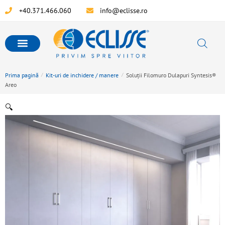
+40.371.466.060
info@eclisse.ro
Prima pagină
/
Kit-uri de inchidere / manere
/
Soluții Filomuro Dulapuri Syntesis®
Areo
🔍