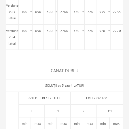
Versiune
cu 3
300
÷
650
300
÷
2700
370
÷
720
335
÷
2735
laturi
Versiune
300
÷
650
300
÷
2700
370
÷
720
370
÷
2770
cu 4
laturi
CANAT DUBLU
SOLUȚII cu 3 sau 4 LATURI
GOL DE TRECERE UTIL
EXTERIOR TOC
L
H
C
H1
min
max
min
max
min
max
min
max