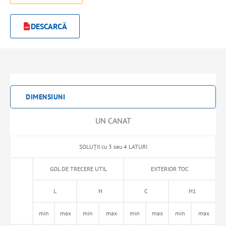
DESCARCĂ
DIMENSIUNI
UN CANAT
SOLUȚII cu 3 sau 4 LATURI
GOL DE TRECERE UTIL
EXTERIOR TOC
L
H
C
H1
min
max
min
max
min
max
min
max