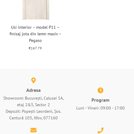
Usi interior – model P11 –
finisaj jota din lemn masiv –
Pegaso
€
167.79
Adresa
Showroom: București, Calusei 5A,
Program
etaj 2&3, Sector 2
Luni - Vineri: 09:00 - 17:00
Depozit: Popești Leordeni, Șos.
Centură 103, Ilfov, 077160