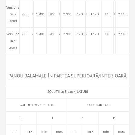
Versiune
cu 3
600
÷
1300
300
÷
2700
670
÷
1370
335
÷
2735
laturi
Versiune
600
÷
1300
300
÷
2700
670
÷
1370
370
÷
2770
cu 4
laturi
PANOU BALAMALE ÎN PARTEA SUPERIOARĂ/INTERIOARĂ
SOLUȚII cu 3 sau 4 LATURI
GOL DE TRECERE UTIL
EXTERIOR TOC
L
H
C
H1
min
max
min
max
min
max
min
max