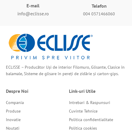
E-mail
Telefon
info@eclisse.ro
004 0371466060
ECLISSE – Producător Uși de interior Filomuro, Glisante, Clasice în
balamale, Sisteme de glisare în pereți de zidărie și carton-gips.
Despre Noi
Link-uri Utile
Compania
Intrebari & Raspunsuri
Produse
Cuvinte Tehnice
Inovatie
Politica confidentialitate
Noutati
Politica cookies