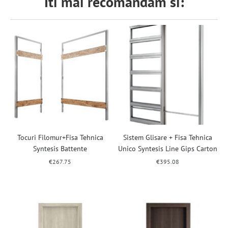
Iti mai recomandam si:
Tocuri Filomur+Fisa Tehnica
Sistem Glisare + Fisa Tehnica
Syntesis Battente
Unico Syntesis Line Gips Carton
€
267.75
€
395.08