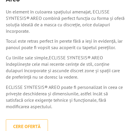
Un element în culoarea spațiului amenajat, ECLISSE
SYNTESIS® AREO combină perfect funcția cu forma și oferă
soluția ideală de a masca cu discreție, orice dulapuri
încorporate.
Tocul este retras perfect în perete fără a ieși în evidență, iar
panoul poate fi vopsit sau acoperit cu tapetul pereților.
Cu liniile sale simple,ECLISSE SYNTESIS® AREO
îndeplinește cele mai recente cerințe de stil, conține
dulapuri încorporate și ascunde discret zone și spații care
de preferință nu se doresc la vedere.
ECLISSE SYNTESIS® AREO poate fi personalizat în ceea ce
privește deschiderea și dimensiunile, astfel încât să
satisfacă orice exigențe tehnice și funcționale, fără
modificarea aspectului.
CERE OFERTĂ