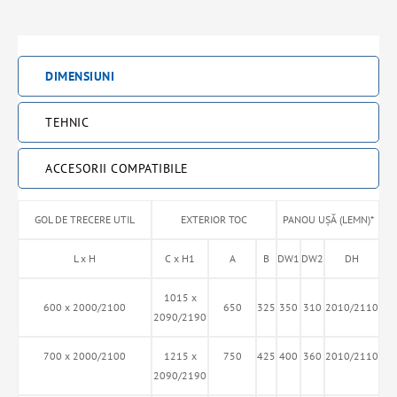
DIMENSIUNI
TEHNIC
ACCESORII COMPATIBILE
GOL DE TRECERE UTIL
EXTERIOR TOC
PANOU UŞĂ (LEMN)*
L x H
C x H1
A
B
DW1
DW2
DH
1015 x
600 x 2000/2100
650
325
350
310
2010/2110
2090/2190
700 x 2000/2100
1215 x
750
425
400
360
2010/2110
2090/2190