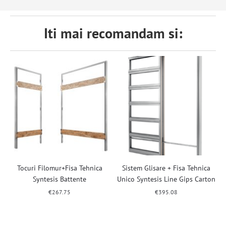
Iti mai recomandam si:
Tocuri Filomur+Fisa Tehnica
Sistem Glisare + Fisa Tehnica
Syntesis Battente
Unico Syntesis Line Gips Carton
€
267.75
€
395.08