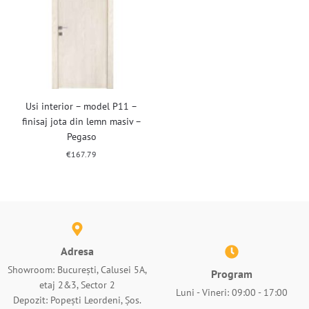
Usi interior – model P11 –
finisaj jota din lemn masiv –
Pegaso
€
167.79
Adresa
Showroom: București, Calusei 5A,
Program
etaj 2&3, Sector 2
Luni - Vineri: 09:00 - 17:00
Depozit: Popești Leordeni, Șos.