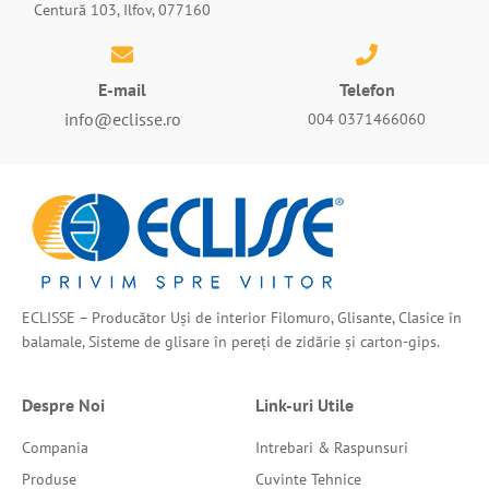
Centură 103, Ilfov, 077160
E-mail
Telefon
info@eclisse.ro
004 0371466060
ECLISSE – Producător Uși de interior Filomuro, Glisante, Clasice în
balamale, Sisteme de glisare în pereți de zidărie și carton-gips.
Despre Noi
Link-uri Utile
Compania
Intrebari & Raspunsuri
Produse
Cuvinte Tehnice