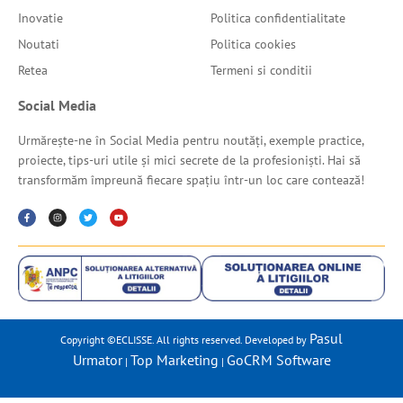
Inovatie
Politica confidentialitate
Noutati
Politica cookies
Retea
Termeni si conditii
Social Media
Urmărește-ne în Social Media pentru noutăți, exemple practice,
proiecte, tips-uri utile și mici secrete de la profesioniști. Hai să
transformăm împreună fiecare spațiu într-un loc care contează!
Pasul
Copyright ©ECLISSE. All rights reserved. Developed by
Urmator
Top Marketing
GoCRM Software
|
|