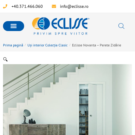
+40.371.466.060
info@eclisse.ro
Prima pagină
/
Uși interior Colecția Clasic
/
Eclisse Novanta – Perete Zidărie
🔍