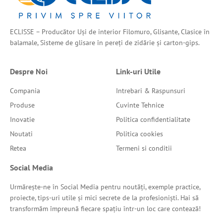
ECLISSE – Producător Uși de interior Filomuro, Glisante, Clasice în
balamale, Sisteme de glisare în pereți de zidărie și carton-gips.
Despre Noi
Link-uri Utile
Compania
Intrebari & Raspunsuri
Produse
Cuvinte Tehnice
Inovatie
Politica confidentialitate
Noutati
Politica cookies
Retea
Termeni si conditii
Social Media
Urmărește-ne în Social Media pentru noutăți, exemple practice,
proiecte, tips-uri utile și mici secrete de la profesioniști. Hai să
transformăm împreună fiecare spațiu într-un loc care contează!