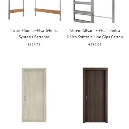
Tocuri Filomur+Fisa Tehnica
Sistem Glisare + Fisa Tehnica
Syntesis Battente
Unico Syntesis Line Gips Carton
€
267.75
€
395.08