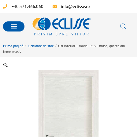
+40.371.466.060
info@eclisse.ro
Prima pagină
/
Lichidare de stoc
/
Usi interior – model P13– finisaj quarzo din
lemn masiv
🔍