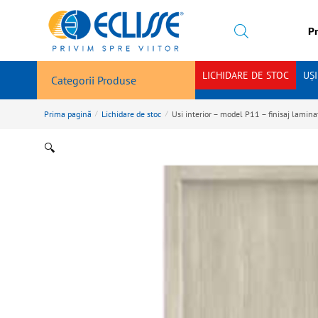
Pr
LICHIDARE DE STOC
UȘ
Categorii Produse
Prima pagină
/
Lichidare de stoc
/
Usi interior – model P11 – finisaj lamin
🔍