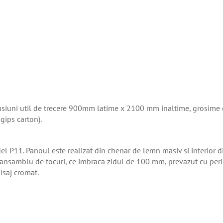
mensiuni util de trecere 900mm latime x 2100 mm inaltime, grosim
gips carton).
l P11. Panoul este realizat din chenar de lemn masiv si interior di
e ansamblu de tocuri, ce imbraca zidul de 100 mm, prevazut cu perii
isaj cromat.