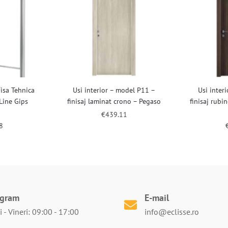
Fisa Tehnica
Usi interior – model P11 –
Usi inter
Line Gips
finisaj laminat crono – Pegaso
finisaj rubi
n
€
439.11
8
ogram
E-mail
 - Vineri: 09:00 - 17:00
info@eclisse.ro