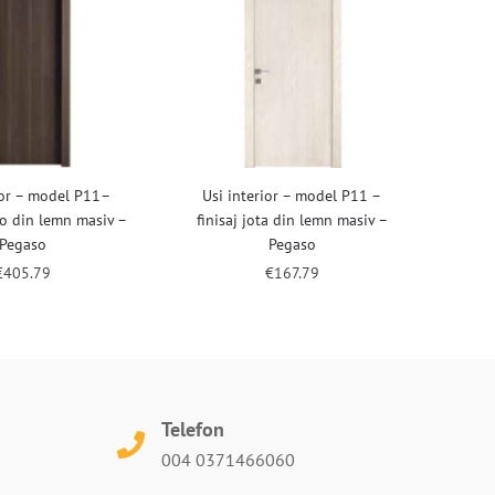
ior – model P11–
Usi interior – model P11 –
no din lemn masiv –
finisaj jota din lemn masiv –
Pegaso
Pegaso
€
405.79
€
167.79
Telefon
004 0371466060