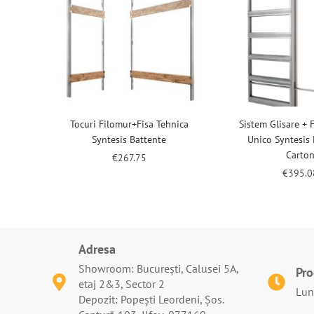
Tocuri Filomur+Fisa Tehnica
Sistem Glisare + 
Syntesis Battente
Unico Syntesis 
Carto
€
267.75
€
395.0
Adresa
Showroom: București, Calusei 5A,
Pr
etaj 2&3, Sector 2
Luni
Depozit: Popești Leordeni, Șos.