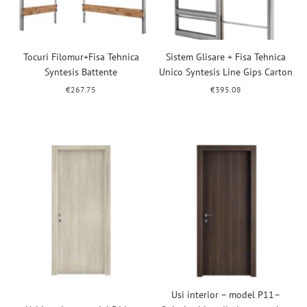
Tocuri Filomur+Fisa Tehnica
Sistem Glisare + Fisa Tehnica
Syntesis Battente
Unico Syntesis Line Gips Carton
€
267.75
€
395.08
Usi interior – model P11–