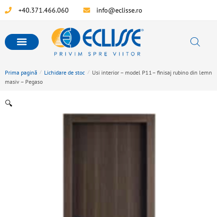
+40.371.466.060
info@eclisse.ro
Prima pagină
/
Lichidare de stoc
/
Usi interior – model P11– finisaj rubino din lemn
masiv – Pegaso
🔍