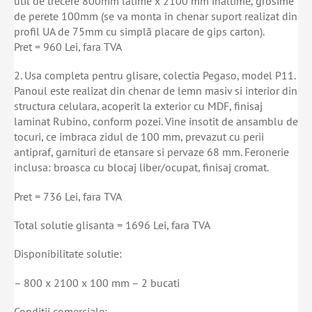
util de trecere 800mm latime x 2100 mm inaltime, grosime
de perete 100mm (se va monta în chenar suport realizat din
profil UA de 75mm cu simplă placare de gips carton).
Pret = 960 Lei, fara TVA
2. Usa completa pentru glisare, colectia Pegaso, model P11.
Panoul este realizat din chenar de lemn masiv si interior din
structura celulara, acoperit la exterior cu MDF, finisaj
laminat Rubino, conform pozei. Vine insotit de ansamblu de
tocuri, ce imbraca zidul de 100 mm, prevazut cu perii
antipraf, garnituri de etansare si pervaze 68 mm. Feronerie
inclusa: broasca cu blocaj liber/ocupat, finisaj cromat.
Pret = 736 Lei, fara TVA
Total solutie glisanta = 1696 Lei, fara TVA
Disponibilitate solutie:
– 800 x 2100 x 100 mm – 2 bucati
Conditii comerciale: