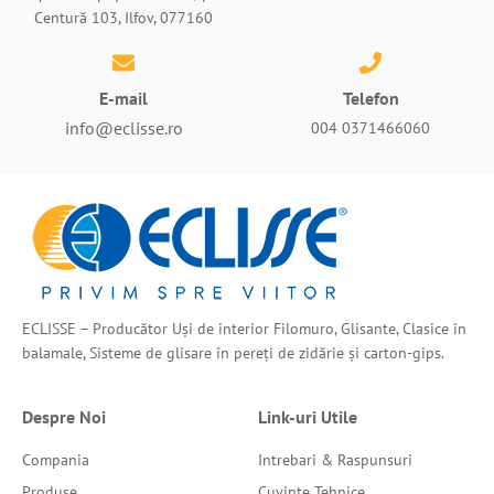
Centură 103, Ilfov, 077160
E-mail
Telefon
info@eclisse.ro
004 0371466060
ECLISSE – Producător Uși de interior Filomuro, Glisante, Clasice în
balamale, Sisteme de glisare în pereți de zidărie și carton-gips.
Despre Noi
Link-uri Utile
Compania
Intrebari & Raspunsuri
Produse
Cuvinte Tehnice