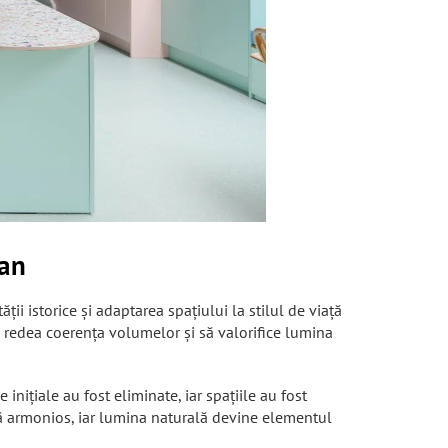
ian
ii istorice și adaptarea spațiului la stilul de viață
ă redea coerența volumelor și să valorifice lumina
nițiale au fost eliminate, iar spațiile au fost
ică armonios, iar lumina naturală devine elementul