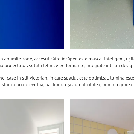
În anumite zone, accesul către încăperi este mascat inteligent, uși
a proiectului: soluții tehnice performante, integrate într-un design
i case în stil victorian, în care spațiul este optimizat, lumina este
storică poate evolua, păstrându-și autenticitatea, prin integrarea u