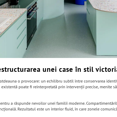
structurarea unei case în stil victor
otdeauna o provocare: un echilibru subtil între conservarea identităț
istentă poate fi reinterpretată prin intervenții precise, menite s
 pentru a răspunde nevoilor unei familii moderne. Compartimentările i
uncțională. Rezultatul este un interior fluid, în care zonele comun