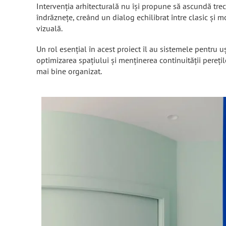
Intervenția arhitecturală nu își propune să ascundă trecu
îndrăznețe, creând un dialog echilibrat între clasic și mo
vizuală.
Un rol esențial în acest proiect îl au sistemele pentru u
optimizarea spațiului și menținerea continuității pereți
mai bine organizat.