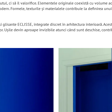
tul, ci să îl valorifice. Elementele originale coexistă cu volume ac
dern. Formele, texturile și materialele contribuie la definirea unui 
și glisante ECLISSE, integrate discret în arhitectura interioară. Ace
lor. Ușile devin aproape invizibile atunci când sunt deschise, contr