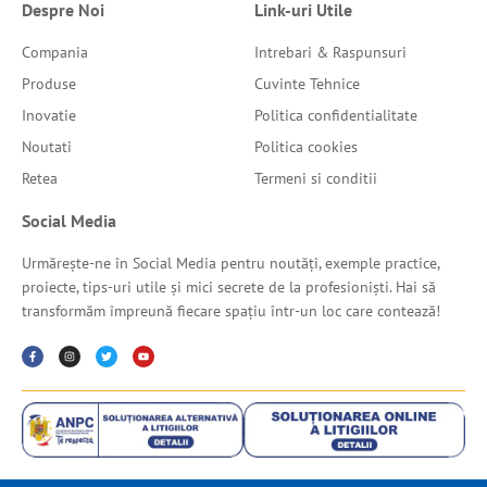
Despre Noi
Link-uri Utile
Compania
Intrebari & Raspunsuri
Produse
Cuvinte Tehnice
Inovatie
Politica confidentialitate
Noutati
Politica cookies
Retea
Termeni si conditii
Social Media
Urmărește-ne în Social Media pentru noutăți, exemple practice,
proiecte, tips-uri utile și mici secrete de la profesioniști. Hai să
transformăm împreună fiecare spațiu într-un loc care contează!