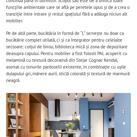
continuă până în dormitor. Scopul său este de a unifica toate
funcțiile ambientale care se află pe peretele opus și de a crea o
tranziție între intrare și restul spațiului fără a adăuga niciun alt
mobilier.
Pe de altă parte, bucătăria în formă de “L” servește nu doar ca
bucătărie complet utilată, ci și ca integrator pentru celelalte
sectoare: colțul de birou, biblioteca mică și zona de depozitare
deasupra capului. Pentru mobilier a fost folosit PAL acoperit cu
melamină cu textură decorativă din Stejar Cognac Kendal,
asortat cu tonurile pardoselii existente, în combinație cu ușile
dulapului gri, mânere aurii, sticlă colorată și textură de marmură
neagră.