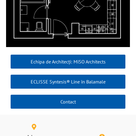
Echipa de Architecți: MiSO Architects
ECLISSE Syntesis® Line în Balamale
Contact