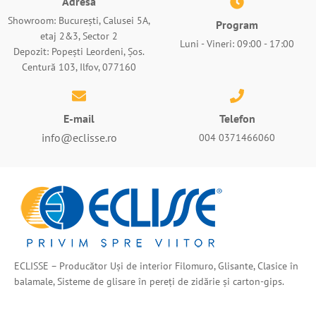
Adresa
Showroom: București, Calusei 5A,
Program
etaj 2&3, Sector 2
Luni - Vineri: 09:00 - 17:00
Depozit: Popești Leordeni, Șos.
Centură 103, Ilfov, 077160
E-mail
Telefon
info@eclisse.ro
004 0371466060
ECLISSE – Producător Uși de interior Filomuro, Glisante, Clasice în
balamale, Sisteme de glisare în pereți de zidărie și carton-gips.