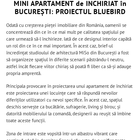
MINI APARTAMENT de INCHIRIAT în
BUCUREȘTI: PROIECTUL BLUEBIRD
Odată cu creșterea pieței imobiliare din România, oamenii se
concentrează din ce în ce mai mult pe calitatea spațiului pe
care urmează să-l închirieze. Iată de ce designul interior capătă
un rol din ce în ce mai important. În acest caz, brief-ul
încredințat studioului de arhitectură MiSo din București a fost
să organizeze spațiul în diferite scenarii păstrându-l neutru,
astfel încât fiecare viitor chiriaș să poată fi liber ca să-și adauge
propria amprentă.
Principala provocare în proiectarea unui apartament de închiriat
este proiectarea unei locuințe care să răspundă nevoilor
diferiților utilizatori cu nevoi specifice. În acest caz, spațiul
deschis servește ca bucătărie, sufragerie, living și birou; și
datorită mobilierului la comandă, designerii au reușit să îmbine
toate aceste funcții.
Zona de intrare este vopsită într-un albastru vibrant care