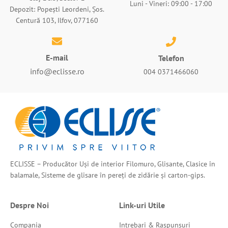
Luni - Vineri: 09:00 - 17:00
Depozit: Popești Leordeni, Șos.
Centură 103, Ilfov, 077160
E-mail
Telefon
info@eclisse.ro
004 0371466060
ECLISSE – Producător Uși de interior Filomuro, Glisante, Clasice în
balamale, Sisteme de glisare în pereți de zidărie și carton-gips.
Despre Noi
Link-uri Utile
Compania
Intrebari & Raspunsuri