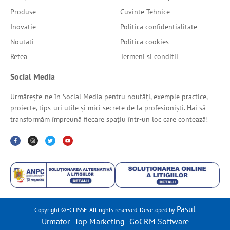
Produse
Cuvinte Tehnice
Inovatie
Politica confidentialitate
Noutati
Politica cookies
Retea
Termeni si conditii
Social Media
Urmărește-ne în Social Media pentru noutăți, exemple practice,
proiecte, tips-uri utile și mici secrete de la profesioniști. Hai să
transformăm împreună fiecare spațiu într-un loc care contează!
Pasul
Copyright ©ECLISSE. All rights reserved. Developed by
Urmator
Top Marketing
GoCRM Software
|
|