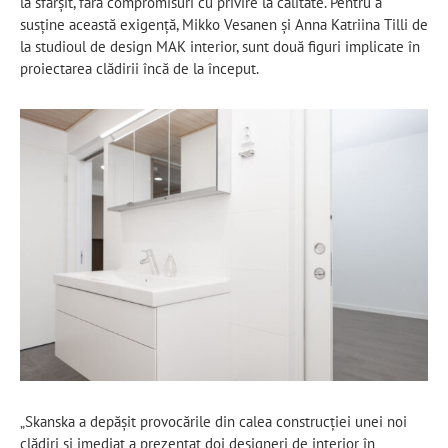
la sfârșit, fără compromisuri cu privire la calitate. Pentru a
susține această exigență, Mikko Vesanen și Anna Katriina Tilli de
la studioul de design MAK interior, sunt două figuri implicate în
proiectarea clădirii încă de la început.
„Skanska a depășit provocările din calea construcției unei noi
clădiri și imediat a prezentat doi designeri de interior în