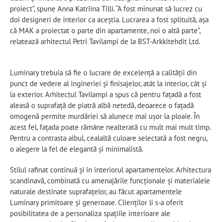
proiect”, spune Anna Katriina Tilli. “A fost minunat să lucrez cu
doi designeri de interior ca aceștia. Lucrarea a fost splituită, așa
că MAK a proiectat o parte din apartamente, noi o altă parte”,
relatează arhitectul Petri Tavilampi de la BST-Arkkitehdit Ltd.
Luminary trebuia să fie o lucrare de excelență a calității din
punct de vedere al ingineriei și finisajelor, atât la interior, cât și
la exterior. Arhitectul Tavilampi a spus că pentru fațadă a fost
aleasă o suprafață de piatră albă netedă, deoarece o fațadă
omogenă permite murdăriei să alunece mai ușor la ploaie. În
acest fel, fațada poate rămâne nealterată cu mult mai mult timp.
Pentru a contrasta albul, cealaltă culoare selectată a fost negru,
o alegere la fel de elegantă și minimalistă.
Stilul rafinat continuă și în interiorul apartamentelor. Arhitectura
scandinavă, combinată cu amenajările funcționale și materialele
naturale destinate suprafațelor, au făcut apartamentele
Luminary primitoare și generoase. Clienților li s-a oferit
posibilitatea de a personaliza spațiile interioare ale