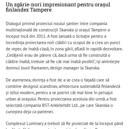
Un zgârie-nori impresionant pentru orașul
finlandez Tampere
Dialogul privind proiectul noului șantier între compania
multinațională de construcții Skanska și orașul Tampere a
început încă din 2011. A fost lansată o licitație pentru a
încredința proiectarea noii clădiri cu scopul de a crea un punct
de reper, de înaltă clasă, în zona gării, aflată în rapidă dezvoltare.
„Cetăţenii erau de părere că, dacă urma să fie construită o
clădire înaltă, trebuie să fie cât mai înaltă posibil”, își amintește
domnul Jouni Rantanen, design manager la Skanska.
De asemenea, dorința a fost de a se crea o fațadă care să
combine designul scandinav, arhitectura sustenabilă finlandeză
și stilul modern, pentru a se potrivi cât mai bine în peisajul
urban al orașului. Pentru proiectarea acestuia din urmă, a fost
selectată compania BST-Arkkitehdit Ltd., pe care Skanska o
cunoștea deja ca partener.
Complexul Luminary a trebuit să fie proiectat de la început până