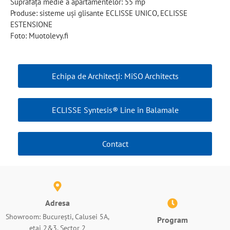
Suprafața medie a apartamentelor: 55 mp
Produse: sisteme uși glisante ECLISSE UNICO, ECLISSE
ESTENSIONE
Foto: Muotolevy.fi
Echipa de Architecți: MiSO Architects
ECLISSE Syntesis® Line în Balamale
Contact
Adresa
Showroom: București, Calusei 5A,
Program
etaj 2&3, Sector 2