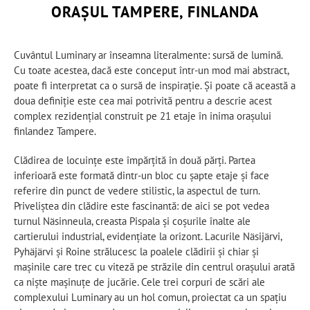
ORAȘUL TAMPERE, FINLANDA
Cuvântul Luminary ar înseamna literalmente: sursă de lumină.
Cu toate acestea, dacă este conceput într-un mod mai abstract,
poate fi interpretat ca o sursă de inspirație. Și poate că această a
doua definiție este cea mai potrivită pentru a descrie acest
complex rezidențial construit pe 21 etaje în inima orașului
finlandez Tampere.
Clădirea de locuințe este împărțită în două părți. Partea
inferioară este formată dintr-un bloc cu șapte etaje și face
referire din punct de vedere stilistic, la aspectul de turn.
Priveliștea din clădire este fascinantă: de aici se pot vedea
turnul Näsinneula, creasta Pispala și coșurile înalte ale
cartierului industrial, evidențiate la orizont. Lacurile Näsijärvi,
Pyhäjärvi și Roine strălucesc la poalele clădirii și chiar și
mașinile care trec cu viteză pe străzile din centrul orașului arată
ca niște mașinuțe de jucărie. Cele trei corpuri de scări ale
complexului Luminary au un hol comun, proiectat ca un spațiu