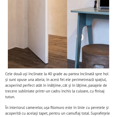
Cele două uși înclinate la 40 grade au partea înclinată spre hol
și sunt opuse una alteia; în acest fel ele perimetrează spațiul,
acoperind perfect atât în înălțime, cât și în lățime, pasajele de
trecere subliniate printr-un cadru închis la culoare, cu finisaj
tutun.
În interiorul camerelor, ușa filomuro este în linie cu peretele și
acoperită cu același tapet, pentru un camuflaj total. Suprafețele