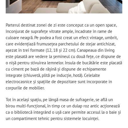
Parterul destinat zonei de zi este conceput ca un open space,
înconjurat de suprafețe vitrate ample, încadrate în rame de
culoare neagră. Pe podea a fost creat un efect vintage, umbrit,
care evidențiază frumusețea parchetului de stejar antichizat,
așezat în trei formate (12, 18 și 22 cm). Canapeaua din living
este plasată are vedere la șemineul cu două fețe, ce dispune de
o nișă pentru stivuirea lemnelor. Insula de bucătărie este placată
cu ciment pe bază de rășină și dispune de echipamente
integrate (chiuvetă, plită pe inducție, hotă). Celelalte
electrocasnice și spațiile de depozitare sunt incorporate in
corpurile de mobilier.
Tot în același spațiu, pe lângă masa de sufragerie, se află un
birou multi-funcțional, în timp ce un dulap roz antic acționează
ca o bibliotecă integrând o ușă care permite accesul la o baie și
un compartiment tehnic pentru sistemele locuinței.