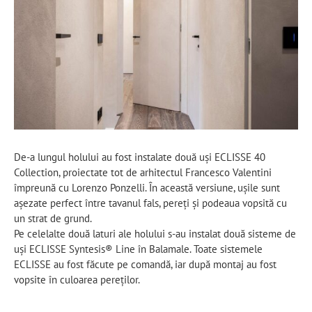
De-a lungul holului au fost instalate două uși ECLISSE 40
Collection, proiectate tot de arhitectul Francesco Valentini
împreună cu Lorenzo Ponzelli. În această versiune, ușile sunt
așezate perfect între tavanul fals, pereți și podeaua vopsită cu
un strat de grund.
Pe celelalte două laturi ale holului s-au instalat două sisteme de
uși ECLISSE Syntesis® Line în Balamale. Toate sistemele
ECLISSE au fost făcute pe comandă, iar după montaj au fost
vopsite în culoarea pereților.