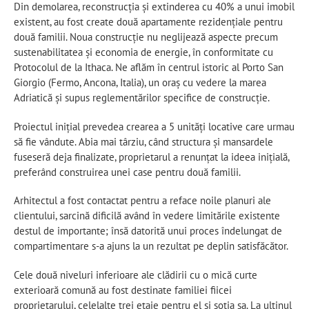
Din demolarea, reconstrucția și extinderea cu 40% a unui imobil
existent, au fost create două apartamente rezidențiale pentru
două familii. Noua construcție nu neglijează aspecte precum
sustenabilitatea și economia de energie, în conformitate cu
Protocolul de la Ithaca. Ne aflăm în centrul istoric al Porto San
Giorgio (Fermo, Ancona, Italia), un oraș cu vedere la marea
Adriatică și supus reglementărilor specifice de construcție.
Proiectul inițial prevedea crearea a 5 unități locative care urmau
să fie vândute. Abia mai târziu, când structura și mansardele
fuseseră deja finalizate, proprietarul a renunțat la ideea inițială,
preferând construirea unei case pentru două familii.
Arhitectul a fost contactat pentru a reface noile planuri ale
clientului, sarcină dificilă având în vedere limitările existente
destul de importante; însă datorită unui proces îndelungat de
compartimentare s-a ajuns la un rezultat pe deplin satisfăcător.
Cele două niveluri inferioare ale clădirii cu o mică curte
exterioară comună au fost destinate familiei fiicei
proprietarului, celelalte trei etaje pentru el și soția sa. La ultinul