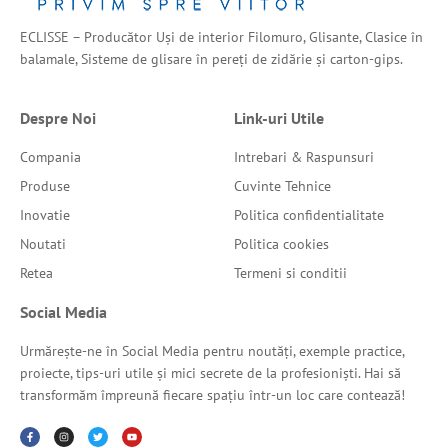
ECLISSE – Producător Uși de interior Filomuro, Glisante, Clasice în
balamale, Sisteme de glisare în pereți de zidărie și carton-gips.
Despre Noi
Link-uri Utile
Compania
Intrebari & Raspunsuri
Produse
Cuvinte Tehnice
Inovatie
Politica confidentialitate
Noutati
Politica cookies
Retea
Termeni si conditii
Social Media
Urmărește-ne în Social Media pentru noutăți, exemple practice,
proiecte, tips-uri utile și mici secrete de la profesioniști. Hai să
transformăm împreună fiecare spațiu într-un loc care contează!