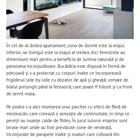
În cel de-al doilea apartament, zona de dormit este la etajul
inferior, iar livingul este la etajul al treilea. Aici ferestrele au
dimensiuni mari pentru a beneficia de lumina naturală și de
panorama înconjurătoare. Bucătăria este dispusă în formă de
potcoavă și s-a proiectat cu corpuri înalte ce încorporează
frigiderul side-by-side cu dozator de apă și gheață; urmate de
blatul prelungit până la fereastră, care poate fi folosit și ca front
de servit masa.
Pe podea s-a ales montarea unui parchet cu efect de fibră de
mesteacăn, care creează o senzație de continuitate, în timp ce
pereții au nuanțe calde de fildeș. În jurul tuturor etajelor sunt
terase mari unde au fost prevăzute zone de verdeață,
înconjurate de parapete înalte și voaluri care coboară din