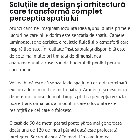
Soluțiile de design și arhitectură
care transformă complet
percepția spațiului
Atunci când ne imaginăm locuința ideală, unul dintre primele
lucruri pe care ni le dorim este senzația de spațiu. Camere
luminoase, zone aerisite, circulație fluidă și o atmosferă care
inspiră libertate. În realitate însă, suprafața disponibilă este
de cele mai multe ori limitată de dimensiunea
apartamentului, a casei sau de bugetul disponibil pentru
construcție.
Vestea bună este că senzația de spațiu nu este determinată
exclusiv de numărul de metri pătrați. Arhitecții și designerii
de interior cunosc de mult timp faptul că percepția vizuală
poate transforma radical modul în care o locuință este
resimțită de cei care o folosesc.
O casă de 90 de metri pătrați poate părea mai generoasă
decât una de 120 de metri pătrați dacă este proiectată
inteligent. Secretul constă în modul în care lumina,