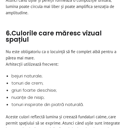
Atunci când ușile și pereții formează o compoziție unitară,
lumina poate circula mai liber și poate amplifica senzația de
amplitudine.
6.Culorile care măresc vizual
spațiul
Nu este obligatoriu ca o locuință să fie complet albă pentru a
părea mai mare.
Arhitecții utilizează frecvent:
bejuri naturale;
tonuri de crem;
griuri foarte deschise;
nuanțe de nisip;
tonuri inspirate din piatră naturală.
Aceste culori reflectă lumina și creează fundaluri calme, care
permit spațiului să se exprime. Atunci când ușile sunt integrate