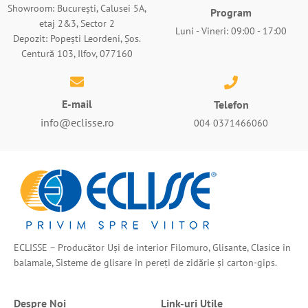
Showroom: București, Calusei 5A,
Program
etaj 2&3, Sector 2
Luni - Vineri: 09:00 - 17:00
Depozit: Popești Leordeni, Șos.
Centură 103, Ilfov, 077160
E-mail
Telefon
info@eclisse.ro
004 0371466060
ECLISSE – Producător Uși de interior Filomuro, Glisante, Clasice în
balamale, Sisteme de glisare în pereți de zidărie și carton-gips.
Despre Noi
Link-uri Utile