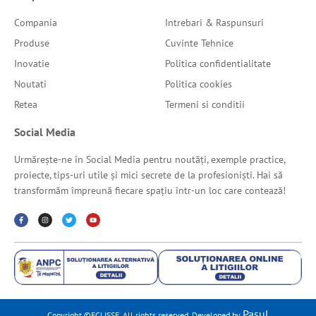
Compania
Intrebari & Raspunsuri
Produse
Cuvinte Tehnice
Inovatie
Politica confidentialitate
Noutati
Politica cookies
Retea
Termeni si conditii
Social Media
Urmărește-ne în Social Media pentru noutăți, exemple practice,
proiecte, tips-uri utile și mici secrete de la profesioniști. Hai să
transformăm împreună fiecare spațiu într-un loc care contează!
Pasul
Copyright ©ECLISSE. All rights reserved. Developed by