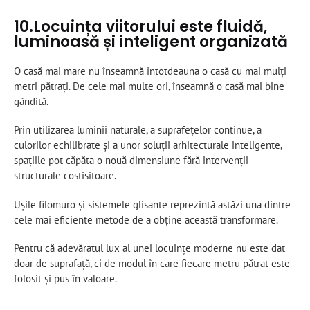
10.Locuința viitorului este fluidă,
luminoasă și inteligent organizată
O casă mai mare nu înseamnă întotdeauna o casă cu mai mulți
metri pătrați. De cele mai multe ori, înseamnă o casă mai bine
gândită.
Prin utilizarea luminii naturale, a suprafețelor continue, a
culorilor echilibrate și a unor soluții arhitecturale inteligente,
spațiile pot căpăta o nouă dimensiune fără intervenții
structurale costisitoare.
Ușile filomuro și sistemele glisante reprezintă astăzi una dintre
cele mai eficiente metode de a obține această transformare.
Pentru că adevăratul lux al unei locuințe moderne nu este dat
doar de suprafață, ci de modul în care fiecare metru pătrat este
folosit și pus în valoare.