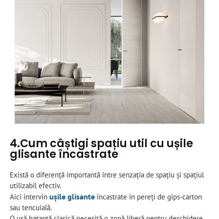
4.Cum câștigi spațiu util cu ușile
glisante încastrate
Există o diferență importantă între senzația de spațiu și spațiul
utilizabil efectiv.
ușile glisante
Aici intervin
încastrate în pereți de gips-carton
sau tencuială.
O ușă batantă clasică necesită o zonă liberă pentru deschidere.