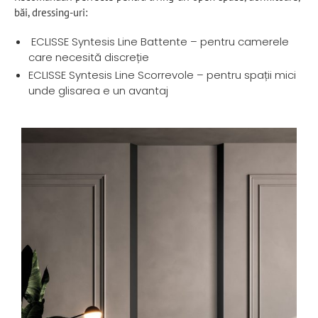
băi, dressing-uri:
ECLISSE Syntesis Line Battente – pentru camerele
care necesită discreție
ECLISSE Syntesis Line Scorrevole – pentru spații mici
unde glisarea e un avantaj